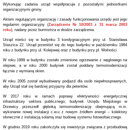
Wykonując zadania urząd współpracuje z pozostałymi jednostkami
organizacyjnymi gminy.
Aktem regulującym organizację i zasady funkcjonowania urzędu jest jego
regulamin organizacyjny (
Zarządzenie Nr 10/2003 z 31 marca 2003
roku
), nadany przez burmistrza w drodze zarządzenia.
Urząd mieści się w budynku 3 kondygnacyjnym przy ul. Stanisława
Staszica 22. Urząd przeniósł się do tego budynku w październiku 1984
roku z budynku przy ul. Kolejowej oraz z budynku przy pl. Wolności.
W roku 1999 w budynku zostało zmienione ogrzewanie z węglowego na
olejowe, a w roku 2000 budynek został poddany termomodernizacji
łącznie z wymianą okien.
W roku 2005 został wybudowany podjazd dla osób niepełnosprawnych,
aby Urząd stał się bardziej przyjazny dla petentów.
W 2017 roku w ramach poprawy efektywności energetycznej
infrastruktury sektora publicznego, budynek Urzędu Miejskiego w
Drzewicy przeszedł głęboką termomodernizację obejmującą m.in.
wykonanie nowej instalacji c.w.u z nowym źródłem energii – kolektory
słoneczne z instalacją solarną oraz budowę systemu fotowoltaicznego.
W grudniu 2019 roku zakończyła się inwestycja związana z przebudową