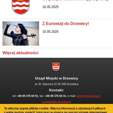
16.05.2025
Z Eurowizji do Drzewicy!
15.05.2025
Więcej aktualności
Urząd Miejski w Drzewicy
ul. St. Staszica 22 26-340 Drzewica
Kontakt:
tel:
+48 48 375 60 91
, fax:
+48 48 375 66 41
, e-mail:
ugm@drzewica.pl
Logowanie do poczty
Polityka plików cookies
Ta witryna używa plików cookie. Więcej informacji o używanych plikach
Mapa serwisu
cookie można znaleźć
tutaj
oraz w stopce na naszej stronie internetowej