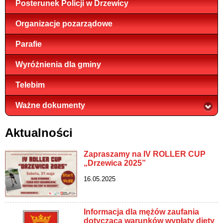
Posterunek Policji w Drzewicy
Organizacje pozarządowe
Parafie
Wyróżnienia dla gminy
Telebim
Ważne dokumenty
Aktualności
Zapraszamy na IV ROLLER CUP
„Drzewica 2025”
16.05.2025
Informacja dla mężów zaufania
dotycząca warunków wypłaty diety