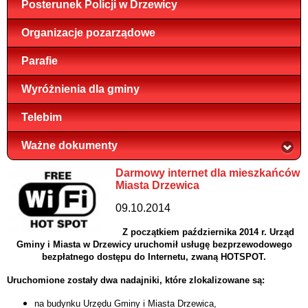
Posterunek Policji w Drzewicy
Organizacje pozarządowe
Parafie
Wyróżnienia dla gminy
Telebim
Ważne dokumenty
Darmowy internet dla mieszkańców
Miasta Drzewica
09.10.2014
Z początkiem października 2014 r. Urząd
Gminy i Miasta w Drzewicy uruchomił usługę bezprzewodowego
bezpłatnego dostępu do Internetu, zwaną HOTSPOT.
Uruchomione zostały dwa nadajniki, które zlokalizowane są:
na budynku Urzędu Gminy i Miasta Drzewica,