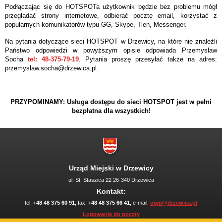
Podłączając się do HOTSPOTa użytkownik będzie bez problemu mógł
przeglądać strony internetowe, odbierać pocztę email, korzystać z
popularnych komunikatorów typu GG, Skype, Tlen, Messenger.
Na pytania dotyczące sieci HOTSPOT w Drzewicy, na które nie znaleźli
Państwo odpowiedzi w powyższym opisie odpowiada Przemysław
Socha
tel: 48-375-79-19
. Pytania proszę przesyłać także na adres:
przemyslaw.socha@drzewica.pl.
PRZYPOMINAMY: Usługa dostępu do sieci HOTSPOT jest w pełni
bezpłatna dla wszystkich!
Urząd Miejski w Drzewicy
ul. St. Staszica 22 26-340 Drzewica
Kontakt:
tel:
+48 48 375 60 91
, fax:
+48 48 375 66 41
, e-mail:
ugm@drzewica.pl
Logowanie do poczty