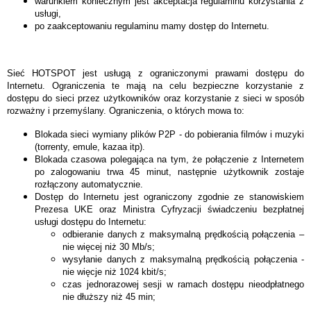
warunkiem koniecznym jest akceptacja regulaminu korzystania z
usługi,
po zaakceptowaniu regulaminu mamy dostęp do Internetu.
Sieć HOTSPOT jest usługą z ograniczonymi prawami dostępu do
Internetu. Ograniczenia te mają na celu bezpieczne korzystanie z
dostępu do sieci przez użytkowników oraz korzystanie z sieci w sposób
rozważny i przemyślany. Ograniczenia, o których mowa to:
Blokada sieci wymiany plików P2P - do pobierania filmów i muzyki
(torrenty, emule, kazaa itp).
Blokada czasowa polegająca na tym, że połączenie z Internetem
po zalogowaniu trwa 45 minut, następnie użytkownik zostaje
rozłączony automatycznie.
Dostęp do Internetu jest ograniczony zgodnie ze stanowiskiem
Prezesa UKE oraz Ministra Cyfryzacji świadczeniu bezpłatnej
usługi dostępu do Internetu:
odbieranie danych z maksymalną prędkością połączenia –
nie więcej niż 30 Mb/s;
wysyłanie danych z maksymalną prędkością połączenia -
nie więcje niż 1024 kbit/s
;
czas jednorazowej sesji w ramach dostępu nieodpłatnego
nie dłuższy niż 45 min;