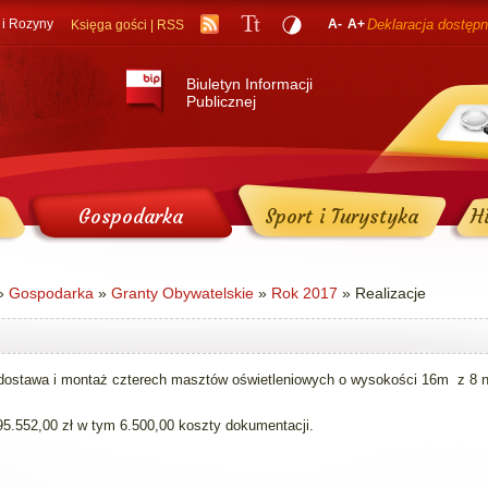
 i Rozyny
A-
A+
Deklaracja dostępn
Księga gości
|
RSS
Biuletyn Informacji
Publicznej
Gospodarka
Sport i Turystyka
Hi
»
Gospodarka
»
Granty Obywatelskie
»
Rok 2017
» Realizacje
dostawa i montaż czterech masztów oświetleniowych o wysokości 16m z 8 
95.552,00 zł w tym 6.500,00 koszty dokumentacji.