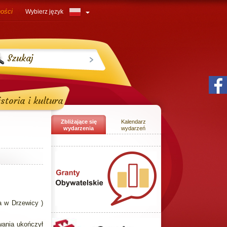
ności
Wybierz język
Szukaj
storia i kultura
Zbliżające się
Kalendarz
wydarzenia
wydarzeń
Brak nadchodzących wydarzeń
a w Drzewicy )
wania ukończył