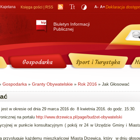
 Kajetana
A-
A+
Deklaracja dostęp
Księga gości
|
RSS
Biuletyn Informacji
Publicznej
Gospodarka
Sport i Turystyka
Hi
»
Gospodarka
»
Granty Obywatelskie
»
Rok 2016
» Jak Głosować
wać
jest w okresie od dnia 29 marca 2016 do 8 kwietnia 2016. do godz. 15:30.
onicznej na portalu
http://www.drzewica.pl/page/budżet-obywatelski
yjnej w punkcie konsultacyjnym ( pokój nr 24 w Urzędzie Gminy i Miast
a przysługuje każdemu mieszkańcowi Miasta Drzewica, który w dniu głoso