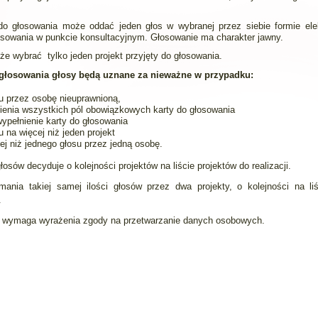
o głosowania może oddać jeden głos w wybranej przez siebie formie elek
osowania w punkcie konsultacyjnym. Głosowanie ma charakter jawny.
e wybrać tylko jeden projekt przyjęty do głosowania.
łosowania głosy będą uznane za nieważne w przypadku:
u przez osobę nieuprawnioną,
ienia wszystkich pól obowiązkowych karty do głosowania
ypełnienie karty do głosowania
 na więcej niż jeden projekt
ej niż jednego głosu przez jedną osobę.
sów decyduje o kolejności projektów na liście projektów do realizacji.
ania takiej samej ilości głosów przez dwa projekty, o kolejności na li
.
u wymaga wyrażenia zgody na przetwarzanie danych osobowych.