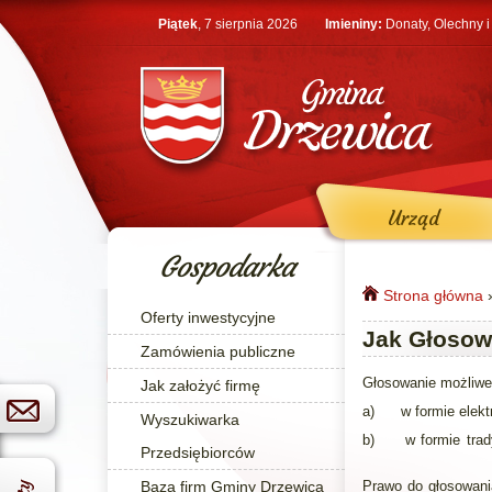
Przejdź do treści
Piątek
, 7 sierpnia 2026
Imieniny:
Donaty, Olechny i
Urząd
Gospodarka
Strona główna
Oferty inwestycyjne
Jesteś tutaj
Jak Głoso
Zamówienia publiczne
Głosowanie możliwe 
Jak założyć firmę
a) w formie elektr
Wyszukiwarka
b) w formie tradyc
Przedsiębiorców
Baza firm Gminy Drzewica
Prawo do głosowani