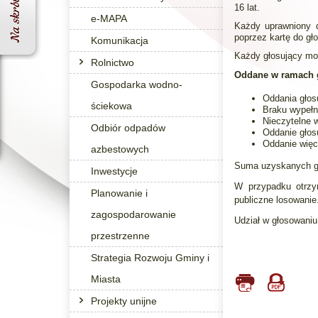
16 lat.
e-MAPA
Każdy uprawniony d
poprzez kartę do gł
Komunikacja
Każdy głosujący moż
Rolnictwo
Oddane w ramach g
Gospodarka wodno-
Oddania głos
ściekowa
Braku wypełn
Nieczytelne w
Odbiór odpadów
Oddanie głosu
Oddanie więc
azbestowych
Suma uzyskanych gło
Inwestycje
W przypadku otrzym
Planowanie i
publiczne losowanie
zagospodarowanie
Udział w głosowani
przestrzenne
Strategia Rozwoju Gminy i
Miasta
Projekty unijne