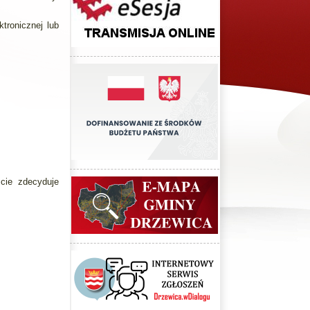
tronicznej lub
ście zdecyduje