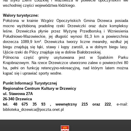
Na styku Ziemi Łódzkiej i Mazowsza w powiecie opoczyńskim we
wschodniej części województwa łódzkiego.
Walory turystyczne:
Położona w krainie Wzgórz Opoczyńskich Gmina Drzewca posiada
mocno wyżłobioną pradolinę rzeki Drzewiczki oraz duże kompleksy
leśne. Drzewiczka płynie przez Wyżynę Przedborską i Wzniesienia
Południowo-Mazowieckie, jej długość wynosi 81,3 km a powierzchnia
dorzecza 1089,9 km². Drzewiczka tworzy liczne meandry, wzdłuż jej
biegu znajdują się łąki, stawy i kępy zarośli, a w dolnym biegu lasy.
Ujście rzeki do Pilicy znajduje się w dolinie Białobrzeskiej.
Pólnocna część gminy usytuowana jest w Spalskim Parku
Krajobrazowym. Na rzece Drzewiczce utworzono zalew o powierzchni 80
ha, pełni on funkcję retencyjno-rekreacyjną, nad którym latem można
kąpać się i uprawiać sporty wodne.
Punkt Informacji Turystycznej
Regionalne Centrum Kultury w Drzewicy
ul. Stawowa 27A
26-340 Drzewica
tel.
48 675 35 93 , wewnętrzny 215 oraz 222
,
e-mail:
biblioteka_drzewica@poczta.onet.pl