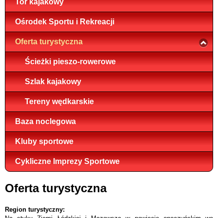
Tor kajakowy
Ośrodek Sportu i Rekreacji
Oferta turystyczna
Ścieżki pieszo-rowerowe
Szlak kajakowy
Tereny wędkarskie
Baza noclegowa
Kluby sportowe
Cykliczne Imprezy Sportowe
Oferta turystyczna
Region turystyczny: